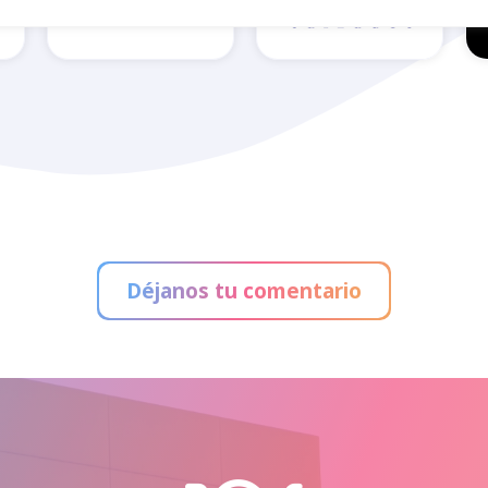
Calzados
Blue Dental
Benavente
Déjanos tu comentario