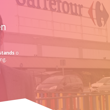
en
stands
o
ng.