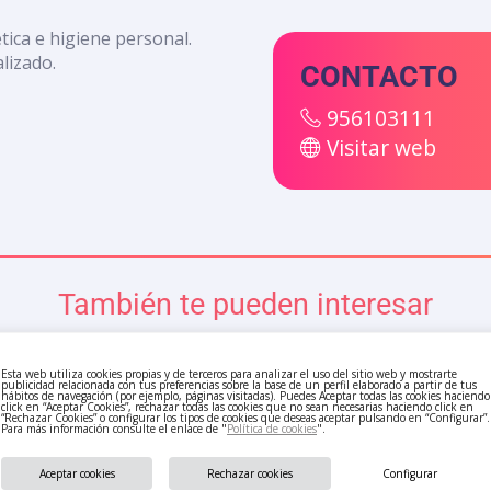
ica e higiene personal.
lizado.
CONTACTO
956103111
Visitar web
También te pueden interesar
Esta web utiliza cookies propias y de terceros para analizar el uso del sitio web y mostrarte
publicidad relacionada con tus preferencias sobre la base de un perfil elaborado a partir de tus
hábitos de navegación (por ejemplo, páginas visitadas). Puedes Aceptar todas las cookies haciendo
click en “Aceptar Cookies”, rechazar todas las cookies que no sean necesarias haciendo click en
“Rechazar Cookies” o configurar los tipos de cookies que deseas aceptar pulsando en “Configurar”.
Para más información consulte el enlace de "
Política de cookies
".
Aceptar cookies
Rechazar cookies
Configurar