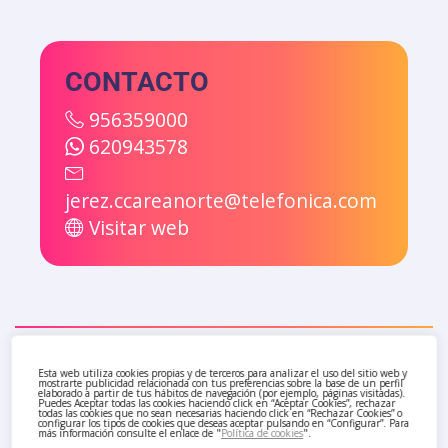
CONTACTO
956359000
620943578
jerez.ccareanorte@telefonica.com
Visitar web
También te pueden interesar
Esta web utiliza cookies propias y de terceros para analizar el uso del sitio web y
mostrarte publicidad relacionada con tus preferencias sobre la base de un perfil
elaborado a partir de tus hábitos de navegación (por ejemplo, páginas visitadas).
Puedes Aceptar todas las cookies haciendo click en “Aceptar Cookies”, rechazar
todas las cookies que no sean necesarias haciendo click en “Rechazar Cookies” o
configurar los tipos de cookies que deseas aceptar pulsando en “Configurar”. Para
más información consulte el enlace de "
Política de cookies
".