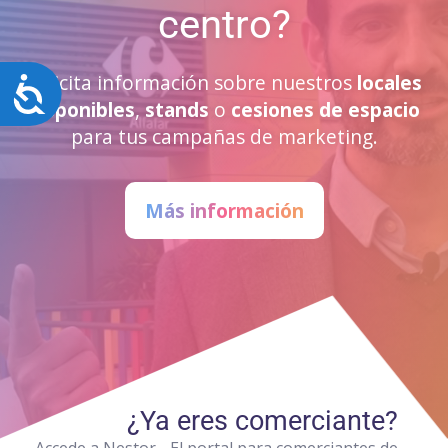
centro?
Solicita información sobre nuestros
locales
Accesibilidad
disponibles
,
stands
o
cesiones de espacio
para tus campañas de marketing.
Más información
¿Ya eres comerciante?
Accede a Nestor - El portal para comerciantes de