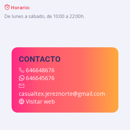
Horario:
De lunes a sábado, de 10:00 a 22:00h.
CONTACTO
646648676
646645676
casualtex.jereznorte@gmail.com
Visitar web