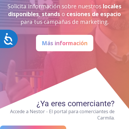
Solicita información sobre nuestros
locales
disponibles
,
stands
o
cesiones de espacio
para tus campañas de marketing.
Accesibilidad
Más información
¿Ya eres comerciante?
Accede a Nestor - El portal para comerciantes de
Carmila.